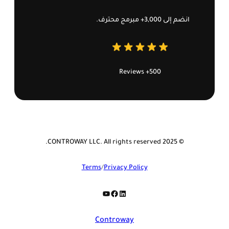
انضم إلى 3,000+ مبرمج محترف.
500+ Reviews
© 2025 CONTROWAY LLC. All rights reserved.
Terms
/
Privacy Policy
YouTube
Facebook
LinkedIn
Controway