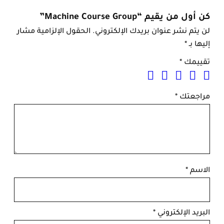
n
كن أول من يقيم “Machine Course Group”
e
C
لن يتم نشر عنوان بريدك الإلكتروني.
الحقول الإلزامية مشار
o
إليها بـ
*
u
تقييمك
*
r
s
e
مراجعتك
*
G
r
o
u
p
الاسم
*
البريد الإلكتروني
*