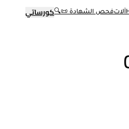
كورساتي
آلات
فحص الشهادة 📜🔍